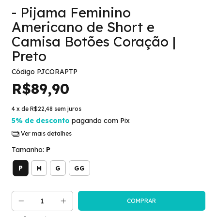
- Pijama Feminino
Americano de Short e
Camisa Botões Coração |
Preto
Código
PJCORAPTP
R$89,90
4
x de
R$22,48
sem juros
5% de desconto
pagando com Pix
Ver mais detalhes
Tamanho:
P
P
M
G
GG