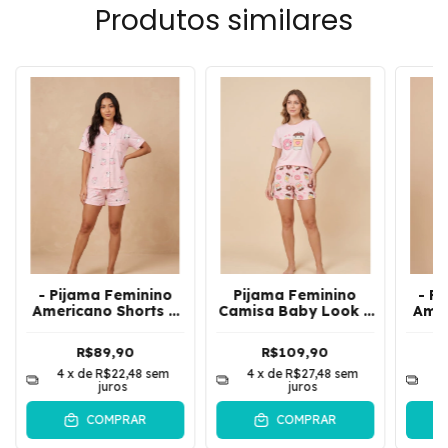
Produtos similares
- Pijama Feminino
Pijama Feminino
- P
Americano Shorts E
Camisa Baby Look e
Amer
Camisa De Botões
Regata Com Short
Cam
Gatinho | Rosa
Emoji | Rosa
D
R$89,90
R$109,90
4
x de
R$22,48
sem
4
x de
R$27,48
sem
4
juros
juros
COMPRAR
COMPRAR