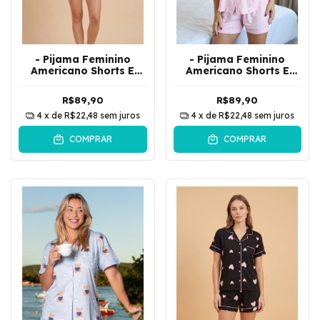
- Pijama Feminino
- Pijama Feminino
Americano Shorts E
Americano Shorts E
Camisa De Botões
Camisa De Botões Liso
Donuts | Lilás
| Rosa
R$89,90
R$89,90
4
x de
R$22,48
sem juros
4
x de
R$22,48
sem juros
COMPRAR
COMPRAR