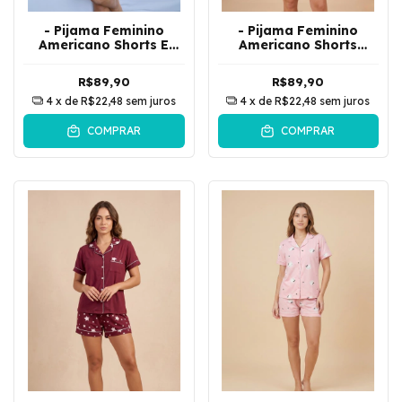
- Pijama Feminino
- Pijama Feminino
Americano Shorts E
Americano Shorts
Camisa De Botões Liso
Camisa De Botões
| Azul
Sorvetinho | Azul
R$89,90
R$89,90
4
x de
R$22,48
sem juros
4
x de
R$22,48
sem juros
COMPRAR
COMPRAR