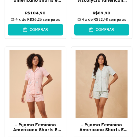
americano shorts e
Viscolycra Americano
camisa de botões gato
Shorts Camisa Botão
laço | verde
Poa | Rosa
R$104,90
R$89,90
4
x de
R$26,23
sem juros
4
x de
R$22,48
sem juros
COMPRAR
COMPRAR
- Pijama Feminino
- Pijama Feminino
Americano Shorts E
Americano Shorts E
Camisa De Botões Laço
Camisa De Botões Laço