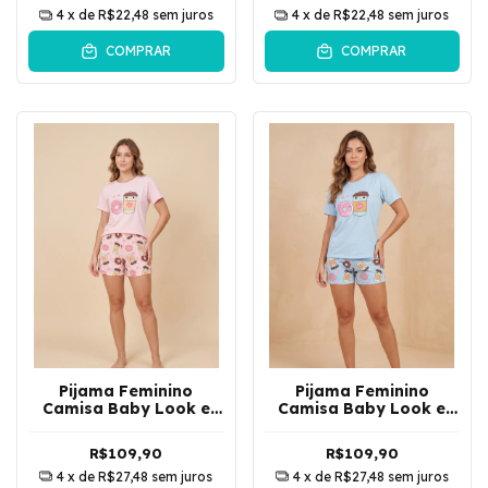
4
x de
R$22,48
sem juros
4
x de
R$22,48
sem juros
COMPRAR
COMPRAR
Pijama Feminino
Pijama Feminino
Camisa Baby Look e
Camisa Baby Look e
Regata Com Short
Regata Com Short
Emoji | Rosa
Emoji | Azul
R$109,90
R$109,90
4
x de
R$27,48
sem juros
4
x de
R$27,48
sem juros