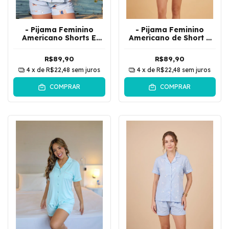
- Pijama Feminino
- Pijama Feminino
Americano Shorts E
Americano de Short e
Camisa De Botões Urso
Camisa Botões
Marrom | Azul
Coração | Preto
R$89,90
R$89,90
4
x de
R$22,48
sem juros
4
x de
R$22,48
sem juros
COMPRAR
COMPRAR