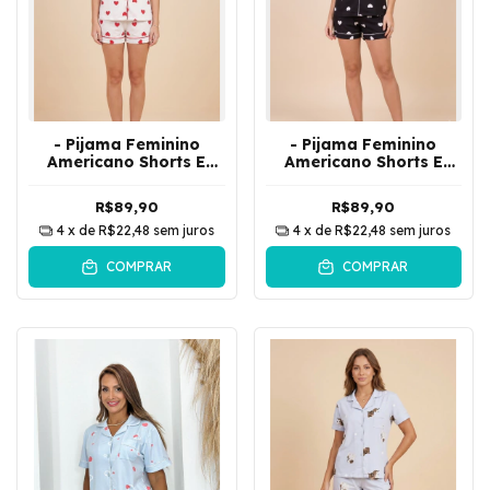
- Pijama Feminino
- Pijama Feminino
Americano Shorts E
Americano Shorts E
Camisa De Botões
Camisa De Botões
Coracão | Branco c
Coracão | Preto c
R$89,90
R$89,90
vermelho
Branco
4
x de
R$22,48
sem juros
4
x de
R$22,48
sem juros
COMPRAR
COMPRAR