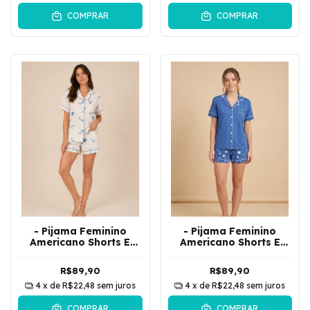
COMPRAR
COMPRAR
- Pijama Feminino
- Pijama Feminino
Americano Shorts E
Americano Shorts E
Camisa De Botões
Camisa De Botões
Coração | Azul
Estrelado | Azul
R$89,90
R$89,90
4
x de
R$22,48
sem juros
4
x de
R$22,48
sem juros
COMPRAR
COMPRAR