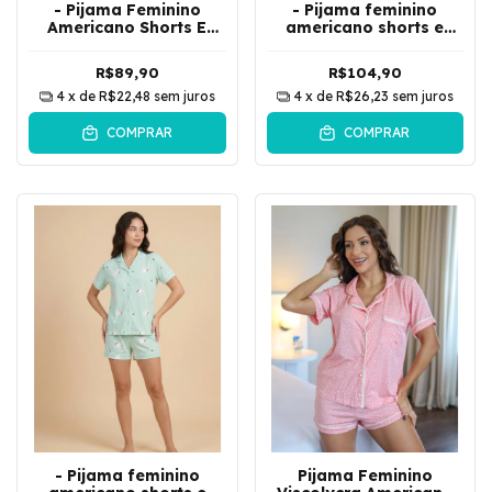
- Pijama Feminino
- Pijama feminino
Americano Shorts E
americano shorts e
Camisa De Botões
camisa de botões gato
Estrelado | Vinho
laço | rosa
R$89,90
R$104,90
4
x de
R$22,48
sem juros
4
x de
R$26,23
sem juros
COMPRAR
COMPRAR
- Pijama feminino
Pijama Feminino