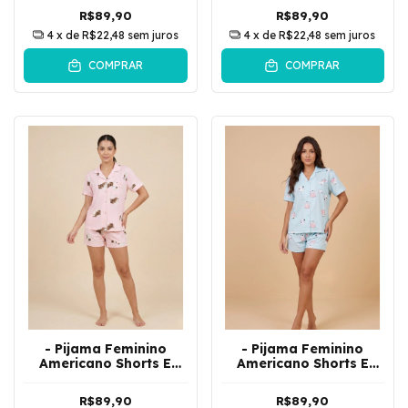
| Rosa
| Verde
R$89,90
R$89,90
4
x de
R$22,48
sem juros
4
x de
R$22,48
sem juros
COMPRAR
COMPRAR
- Pijama Feminino
- Pijama Feminino
Americano Shorts E
Americano Shorts E
Camisa De Botões
Camisa De Botões
Cachorrinho | Rosa
Gatinho | Verde
R$89,90
R$89,90