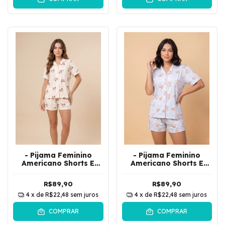
- Pijama Feminino
- Pijama Feminino
Americano Shorts E
Americano Shorts E
Camisa De Botões Gato
Camisa De Botões
| Bege
Ursinhos | Azul
R$89,90
R$89,90
4
x de
R$22,48
sem juros
4
x de
R$22,48
sem juros
COMPRAR
COMPRAR