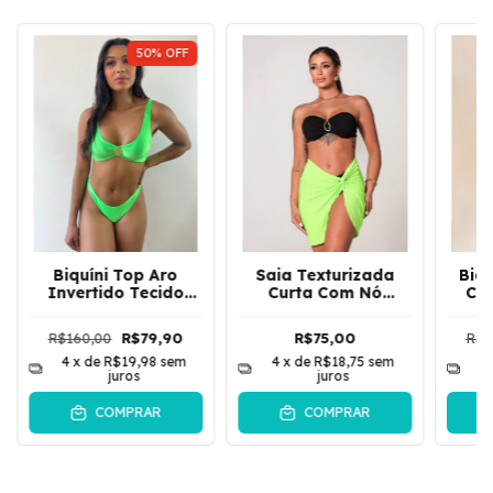
50
%
OFF
Biquíni Top Aro
Saia Texturizada
Biqu
Invertido Tecido
Curta Com Nó
Co
Com Leve Brilho
Frontal e Fenda
Cecília | Verde
Alaya | Verde Neon
R$160,00
R$79,90
R$75,00
R$1
4
x de
R$19,98
sem
4
x de
R$18,75
sem
4
juros
juros
COMPRAR
COMPRAR