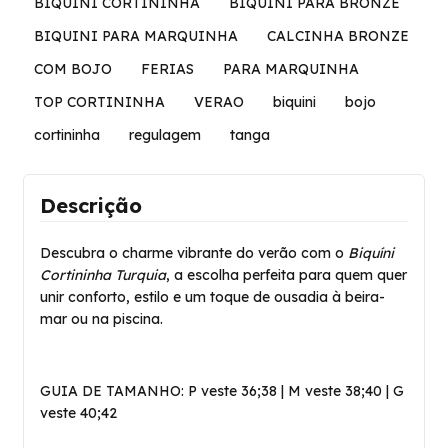
BIQUINI CORTININHA
BIQUINI PARA BRONZE
BIQUINI PARA MARQUINHA
CALCINHA BRONZE
COM BOJO
FERIAS
PARA MARQUINHA
TOP CORTININHA
VERAO
biquini
bojo
cortininha
regulagem
tanga
Descrição
Descubra o charme vibrante do verão com o
Biquíni
Cortininha Turquia
, a escolha perfeita para quem quer
unir conforto, estilo e um toque de ousadia à beira-
mar ou na piscina.
GUIA DE TAMANHO: P veste 36;38 | M veste 38;40 | G
veste 40;42