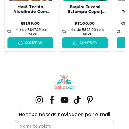
Maiô Tecido
Biquíni Juvenil
Atoalhado Com
Estampa Copa |
Tex
Passante Frontal |
Multicolorido
Argol
Verde
R$189,00
R$100,00
R$19
4
x de
R$47,25
sem
4
x de
R$25,00
sem
4
juros
juros
COMPRAR
COMPRAR
Receba nossas novidades por e-mail