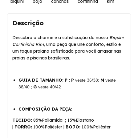
biquini
bojo
conchas
cortininha
kim
Descrição
Descubra o charme e a sofisticação do nosso
Biquíni
Cortininha Kim
, uma peça que une conforto, estilo e
um toque praiano sofisticado para você arrasar nas
praias e piscinas brasileiras.
GUIA DE TAMANHO:
P
:
P
M
veste 36/38;
veste
G
38/40 ;
veste 40/42
COMPOSIÇÃO DA PEÇA
:
TECIDO:
85%Poliamida ; 15%Elastano
|
FORRO:
100%Poliéster |
BOJO:
100%Poliéster