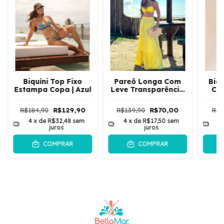
Biquíni Top Fixo
Pareô Longa Com
Biqu
Estampa Copa | Azul
Leve Transparência
Co
Sereia | Amarelo
R$184,90
R$129,90
R$139,90
R$70,00
R$1
4
x de
R$32,48
sem
4
x de
R$17,50
sem
4
juros
juros
COMPRAR
COMPRAR