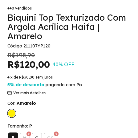
+40 vendidos
Biquíni Top Texturizado Com
Argola Acrílica Haifa |
Amarelo
Código
211107YP120
R$198,90
R$120,00
40
% OFF
4
x de
R$30,00
sem juros
5% de desconto
pagando com Pix
Ver mais detalhes
Cor:
Amarelo
Tamanho:
P
P
M
G
GG