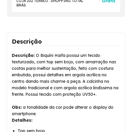
Grátis
LOJA 102 TERRÉO . SHOPPING TOTAL
BRÁS
Descrição
Descrição:
O Biquíni Haifa possui um tecido
texturizado, com top sem bojo, com amarração nas
costas para melhor sustentação, feito com costura
embutida, possui detalhes em argola acrílica no
centro dando mais charme a peça.
A calcinha no
modelo tradicional e com argola acrílica lindíssima na
frente.
Possui tecido com proteção UV50+.
Obs:
a tonalidade da cor pode alterar o display do
smartphone.
Detalhes:
Top sem bojo