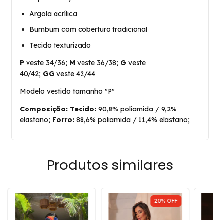
Argola acrílica
Bumbum com cobertura tradicional
Tecido texturizado
P
veste 34/36;
M
veste 36/38;
G
veste
40/42;
GG
veste 42/44
Modelo vestido tamanho "P"
Composição: Tecido:
90,8% poliamida / 9,2%
elastano;
Forro:
88,6% poliamida / 11,4% elastano;
Produtos similares
20
%
OFF