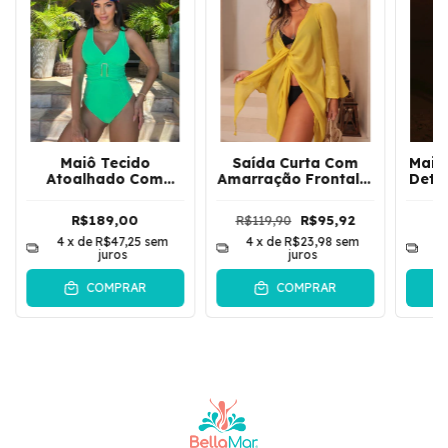
Maiô Tecido
Saída Curta Com
Maio
Atoalhado Com
Amarração Frontal E
Deta
Passante Frontal |
Manga Flarer
Abe
Verde
Vintage | Amarelo
L
R$189,00
R$119,90
R$95,92
Lima
4
x de
R$47,25
sem
4
x de
R$23,98
sem
4
juros
juros
COMPRAR
COMPRAR