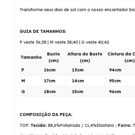
Transforme seus dias de sol com o nosso encantador biqu
GUIA DE TAMANHOS:
P veste 36;38 | M veste 38;40 | G veste 40;42
Busto
Altura do Busto
Cintura da 
Tamanho
(cm)
(cm)
(cm)
P
16cm
13cm
94cm
M
17cm
14cm
95cm
G
18cm
15cm
96cm
COMPOSIÇÃO DA PEÇA:
TOP:
Tecido:
88,6%Poliamida / 11,4%Elastano ;
Forro:
T