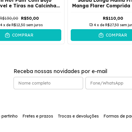
el e Tiras na Calcinha
Manga Flarer Comprida
Belize | Preto
Zebra | Branco c/ P
R$130,00
R$50,00
R$110,00
4
x de
R$12,50
sem juros
4
x de
R$27,50
sem ju
COMPRAR
COMPRAR
Receba nossas novidades por e-mail
 pertinho
Fretes e prazos
Trocas e devoluções
Formas de p