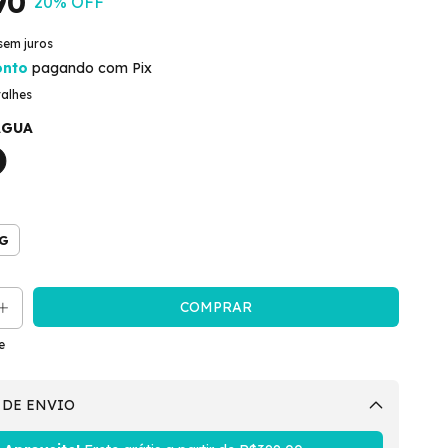
90
20
% OFF
sem juros
onto
pagando com Pix
talhes
ÁGUA
G
e
 DE ENVIO
Alterar CEP