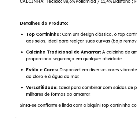
CALCINHA:
Tecido:
88,6%Poliamida / 11,4%Elastano ;
F
Detalhes do Produto:
Top Cortininha:
Com um design clássico, o top cortin
aos seios, ideal para realçar suas curvas (bojo remov
Calcinha Tradicional de Amarrar:
A calcinha de ama
proporciona segurança em qualquer atividade.
Estilo e Cores:
Disponível em diversas cores vibrantes
ao cloro e à água do mar.
Versatilidade:
Ideal para combinar com saídas de pra
milhares de formas ao amarrar.
Sinta-se confiante e linda com o biquíni top cortininha 