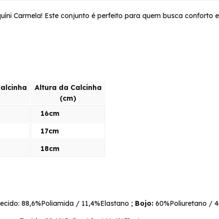
íni Carmela! Este conjunto é perfeito para quem busca conforto e e
Calcinha
Altura da Calcinha
(cm)
16cm
17cm
18cm
ecido: 88,6%Poliamida / 11,4%Elastano ;
Bojo:
60%Poliuretano / 4