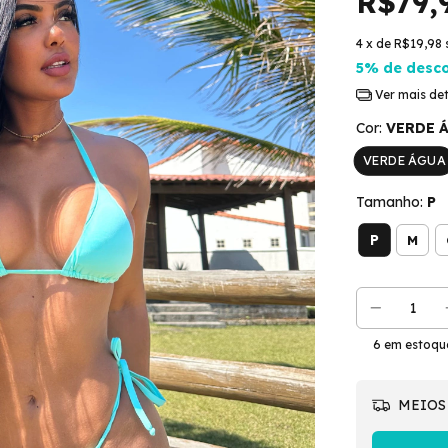
R$79,
4
x de
R$19,98
5% de desc
Ver mais de
Cor:
VERDE 
VERDE ÁGUA
Tamanho:
P
P
M
6
em estoqu
MEIOS