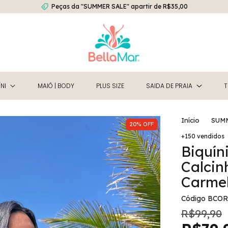
Peças da "SUMMER SALE" apartir de R$35,00
NI
MAIÔ | BODY
PLUS SIZE
SAIDA DE PRAIA
T
Início
SUM
20
%
OFF
+150 vendidos
Biquín
Calcin
Carmel
Código
BCOR
R$99,90