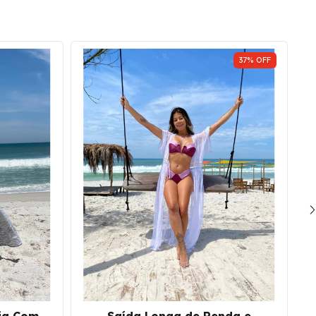
37
%
OFF
ia Com
Saída Longa de Renda e