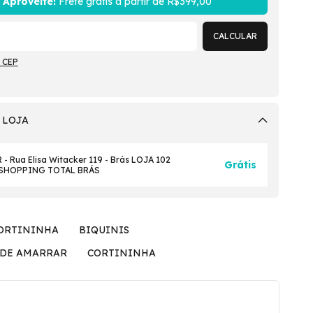
Aproveite!
Frete grátis a partir de
R$399,00
CALCULAR
 CEP
 LOJA
- Rua Elisa Witacker 119 - Brás LOJA 102
Grátis
 SHOPPING TOTAL BRÁS
CORTININHA
BIQUINIS
 DE AMARRAR
CORTININHA