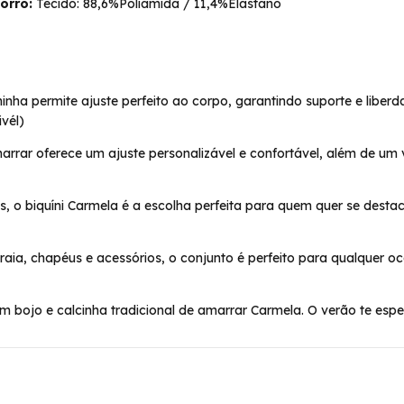
orro:
Tecido: 88,6%Poliamida / 11,4%Elastano
inha permite ajuste perfeito ao corpo, garantindo suporte e libe
ivél)
rrar oferece um ajuste personalizável e confortável, além de um vi
, o biquíni Carmela é a escolha perfeita para quem quer se destaca
ia, chapéus e acessórios, o conjunto é perfeito para qualquer oca
com bojo e calcinha tradicional de amarrar Carmela. O verão te espe