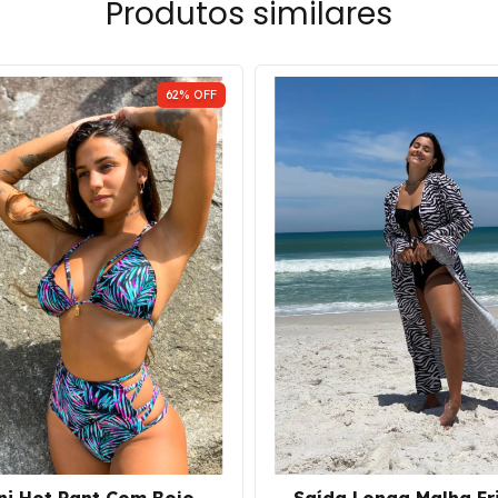
Produtos similares
62
%
OFF
ni Hot Pant Com Bojo
Saída Longa Malha Fr