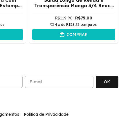
 Estampa
Transparência Manga 3/4 Beach
reto
Life | Branco
R$119,90
R$75,00
ros
4
x de
R$18,75
sem juros
COMPRAR
agamentos
Politica de Privacidade