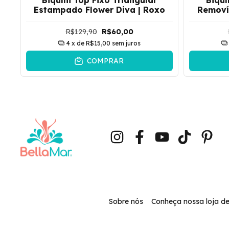
ck
Estampado Flower Diva | Roxo
Removív
R$129,90
R$60,00
4
x de
R$15,00
sem juros
COMPRAR
Sobre nós
Conheça nossa loja de