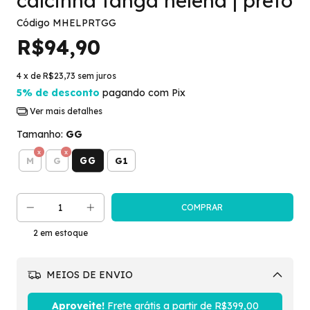
calcinha tanga helena | preto
Código
MHELPRTGG
R$94,90
4
x de
R$23,73
sem juros
5% de desconto
pagando com Pix
Ver mais detalhes
Tamanho:
GG
GG
M
G
G1
2
em estoque
MEIOS DE ENVIO
Alterar CEP
Aproveite!
Frete grátis a partir de
R$399,00