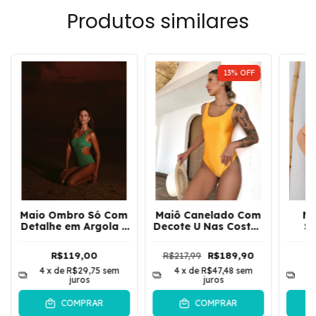
Produtos similares
13
%
OFF
Maio Ombro Só Com
Maiô Canelado Com
Ma
Detalhe em Argola e
Decote U Nas Costas
Su
Abertura Lateral
Sun Kisses |
Laurel | Verde
Mostarda
R$119,00
R$217,99
R$189,90
Bradeira
4
x de
R$29,75
sem
4
x de
R$47,48
sem
4
juros
juros
COMPRAR
COMPRAR