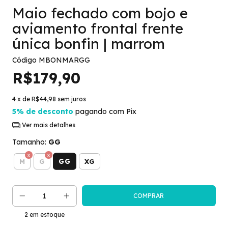
Maio fechado com bojo e
aviamento frontal frente
única bonfin | marrom
Código
MBONMARGG
R$179,90
4
x de
R$44,98
sem juros
5% de desconto
pagando com Pix
Ver mais detalhes
Tamanho:
GG
GG
M
G
XG
2
em estoque