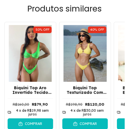
Produtos similares
50
%
OFF
40
%
OFF
Biquíni Top Aro
Biquíni Top
Bi
Invertido Tecido
Texturizado Com
Es
Com Leve Brilho
Argola Acrílica Haifa
Cecília | Verde
| Amarelo
R$160,00
R$79,90
R$198,90
R$120,00
R$1
4
x de
R$19,98
sem
4
x de
R$30,00
sem
4
juros
juros
COMPRAR
COMPRAR