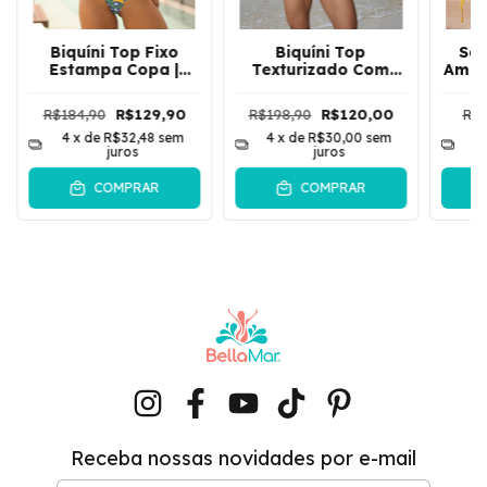
Biquíni Top Fixo
Biquíni Top
Saí
Estampa Copa |
Texturizado Com
Amar
Amarelo
Argola Acrílica Haifa
M
| Amarelo
Vin
R$184,90
R$129,90
R$198,90
R$120,00
R$1
4
x de
R$32,48
sem
4
x de
R$30,00
sem
4
juros
juros
COMPRAR
COMPRAR
Receba nossas novidades por e-mail