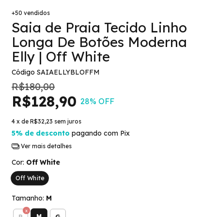
+50 vendidos
Saia de Praia Tecido Linho
Longa De Botões Moderna
Elly | Off White
Código
SAIAELLYBLOFFM
R$180,00
R$128,90
28
% OFF
4
x de
R$32,23
sem juros
5% de desconto
pagando com Pix
Ver mais detalhes
Cor:
Off White
Off White
Tamanho:
M
M
P
G