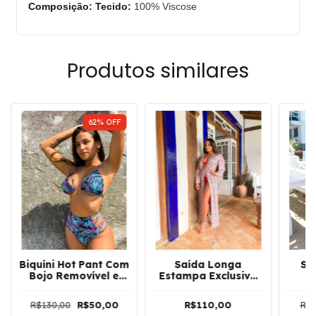
Composição: Tecido:
100% Viscose
Produtos similares
62
%
OFF
Biquíni Hot Pant Com
Saída Longa
Sa
Bojo Removível e
Estampa Exclusiva
Tiras na Calcinha
Com Amarração e
T
Belize | Preto
Manga Flare Jessy |
Man
R$130,00
R$50,00
R$110,00
R$1
Salmon
B