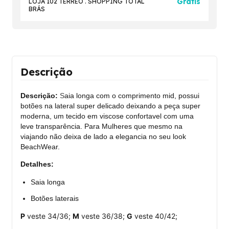
Grátis
LOJA 102 TERRÉO . SHOPPING TOTAL
BRÁS
Descrição
Descrição:
S
aia longa com o comprimento mid, possui
botões na lateral super delicado deixando a peça super
moderna, um tecido em viscose confortavel com uma
leve transparência. Para Mulheres que mesmo na
viajando não deixa de lado a elegancia no seu look
BeachWear.
Detalhes:
Saia longa
Botões laterais
P
veste 34/36;
M
veste 36/38;
G
veste 40/42;