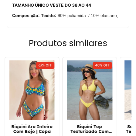
TAMANHO ÚNICO VESTE DO 38 AO 44
Composição: Tecido:
90% poliamida / 10% elastano;
Produtos similares
63
%
OFF
40
%
OFF
Biquini Aro Inteiro
Biquíni Top
Saí
Com Bojo | Copa
Texturizado Com
Teci