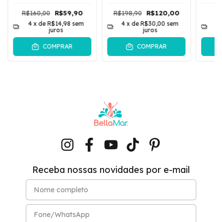
Argola Acrílica Haifa
De Po
| Amarelo
R$160,00
R$59,90
R$198,90
R$120,00
4
x de
R$14,98
sem
4
x de
R$30,00
sem
4
juros
juros
COMPRAR
COMPRAR
Receba nossas novidades por e-mail