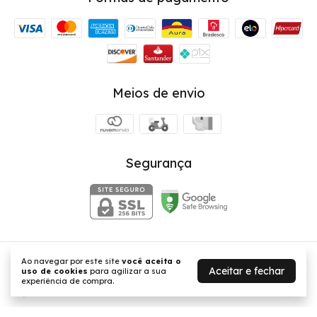
Meios de envio
Segurança
Ao navegar por este site
você aceita o
Saia Texturizada Curta Com Nó Frontal e Fenda Alaya | Verde
Aceitar e fechar
uso de cookies
para agilizar a sua
Neon
- BellaMar
experiência de compra.
©2026. BellaMar - 03584072000111. Todos os direitos reservados.