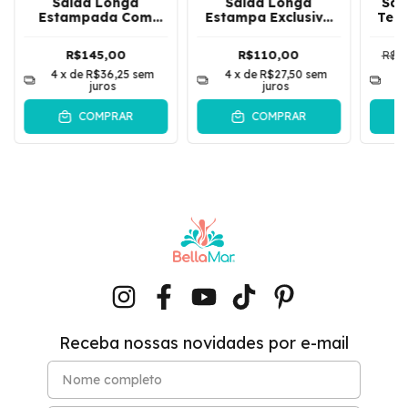
Saída Longa
Saída Longa
Saí
Estampada Com
Estampa Exclusiva
Teci
Manga Flaire Paisley
Com Amarração e
Com 
| Verde
Manga Flare Jessy |
Man
R$145,00
R$110,00
R$21
Salmon
Bot
4
x de
R$36,25
sem
4
x de
R$27,50
sem
4
juros
juros
COMPRAR
COMPRAR
Receba nossas novidades por e-mail