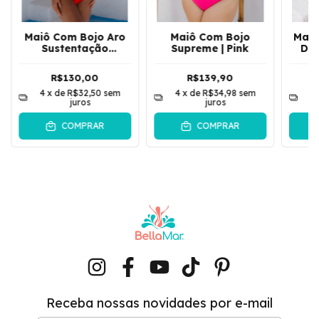
Maiô Com Bojo Aro
Maiô Com Bojo
Maiô
Sustentação
Supreme | Pink
De
Amarração Traseira
Tec
Acetinado Mary |
S
R$130,00
R$139,90
Vermelho
4
x de
R$32,50
sem
4
x de
R$34,98
sem
4
juros
juros
COMPRAR
COMPRAR
Receba nossas novidades por e-mail