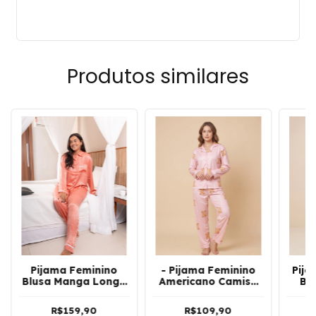
Produtos similares
Pijama Feminino
- Pijama Feminino
Pija
Blusa Manga Longo
Americano Camisa
Bl
e Calça Cetim
De Manga Longa e
Long
Americano | Salmão
Calça Urso | Rosa
Ma
R$159,90
R$109,90