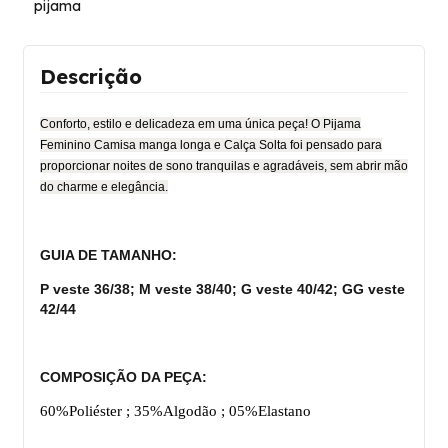
pijama
Descrição
Conforto, estilo e delicadeza em uma única peça! O Pijama
Feminino Camisa manga longa e Calça Solta foi pensado para
proporcionar noites de sono tranquilas e agradáveis, sem abrir mão
do charme e elegância.
GUIA DE TAMANHO:
P
veste 36/38;
M
veste 38/40;
G
veste 40/42;
GG
veste
42/44
COMPOSIÇÃO DA PEÇA:
60%Poliéster ; 35%Algodão ; 05%Elastano