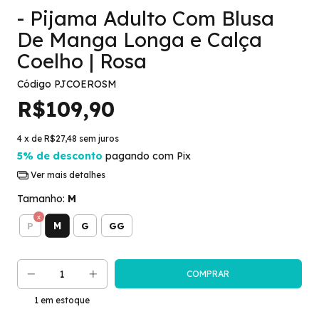
- Pijama Adulto Com Blusa
De Manga Longa e Calça
Coelho | Rosa
Código
PJCOEROSM
R$109,90
4
x de
R$27,48
sem juros
5% de desconto
pagando com Pix
Ver mais detalhes
Tamanho:
M
M
P
G
GG
1
em estoque