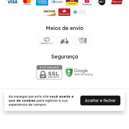
Meios de envio
Segurança
Ao navegar por este site
você aceita o
- Pijama Adulto Com Blusa De Manga Longa e Calça Coelho |
Aceitar e fechar
uso de cookies
para agilizar a sua
Rosa
- BellaMar
experiência de compra.
©2026. BellaMar - 03584072000111. Todos os direitos reservados.