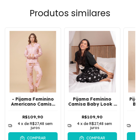
Produtos similares
- Pijama Feminino
Pijama Feminino
Pija
Americano Camisa
Camisa Baby Look e
Bl
De Manga Longa e
Calça Solta Leve Est
Long
Calça Urso | Rosa
Ursinho | Preto
Ma
R$109,90
R$109,90
4
x de
R$27,48
sem
4
x de
R$27,48
sem
4
juros
juros
COMPRAR
COMPRAR