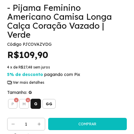
- Pijama Feminino
Americano Camisa Longa
Calça Coração Vazado |
Verde
Código
PJCOVAZVDG
R$109,90
4
x de
R$27,48
sem juros
5% de desconto
pagando com Pix
Ver mais detalhes
Tamanho:
G
G
P
M
GG