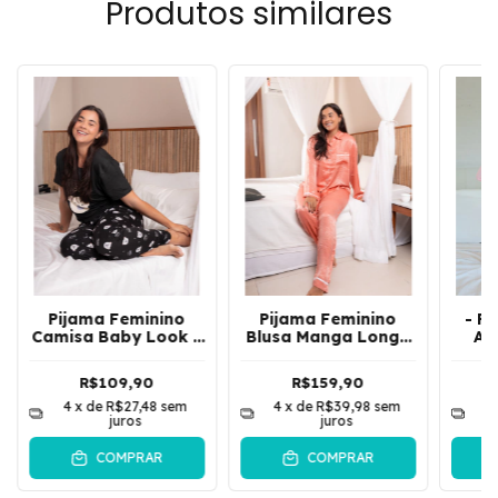
Produtos similares
Pijama Feminino
Pijama Feminino
- P
Camisa Baby Look e
Blusa Manga Longo
Am
Calça Solta Leve Est
e Calça Cetim
Cam
Ursinho | Preto
Americano | Salmão
Long
R$109,90
R$159,90
4
x de
R$27,48
sem
4
x de
R$39,98
sem
4
juros
juros
COMPRAR
COMPRAR