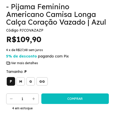
- Pijama Feminino
Americano Camisa Longa
Calça Coração Vazado | Azul
Código
PJCOVAZAZP
R$109,90
4
x de
R$27,48
sem juros
5% de desconto
pagando com Pix
Ver mais detalhes
Tamanho:
P
P
M
G
GG
4
em estoque