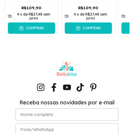
Longa e Calça Slim
Camisa De Manga
L
Mandala | Rosa
Longa e Calça Kayla
C
R$109,90
R$109,90
| Azul
4
x de
R$27,48
sem
4
x de
R$27,48
sem
4
juros
juros
COMPRAR
COMPRAR
Receba nossas novidades por e-mail