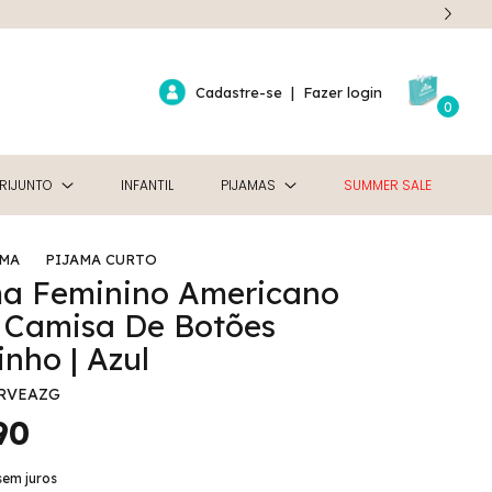
Cadastre-se
|
Fazer login
0
RIJUNTO
INFANTIL
PIJAMAS
SUMMER SALE
AMA
PIJAMA CURTO
ma Feminino Americano
 Camisa De Botões
inho | Azul
RVEAZG
90
sem juros