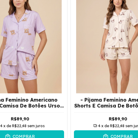
ma Feminino Americano
- Pijama Feminino Am
 Camisa De Botões Urso |
Shorts E Camisa De Botõ
Lilás
Bege
R$89,90
R$89,90
4
x de
R$22,48
sem juros
4
x de
R$22,48
sem ju
COMPRAR
COMPRAR