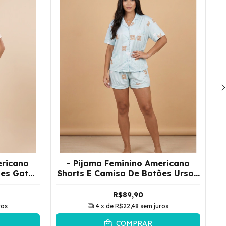
ericano
- Pijama Feminino Americano
es Gato |
Shorts E Camisa De Botões Urso |
Verde Água
R$89,90
ros
4
x de
R$22,48
sem juros
COMPRAR