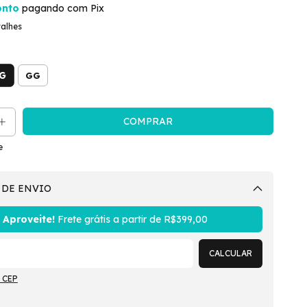
onto
pagando com Pix
talhes
G
GG
e
 DE ENVIO
Alterar CEP
Aproveite!
Frete grátis a partir de
R$399,00
CALCULAR
 CEP