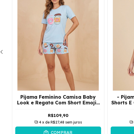
Pijama Feminino Camisa Baby
- Pija
Look e Regata Com Short Emoji |
Shorts E
Azul
R$109,90
4
x de
R$27,48
sem juros
COMPRAR