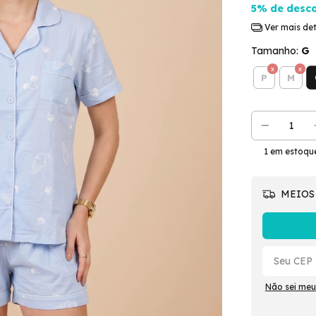
5% de desc
Ver mais de
Tamanho:
G
P
M
1
em estoqu
MEIOS
Não sei meu