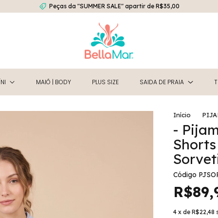
Peças da "SUMMER SALE" apartir de R$35,00
NI
MAIÔ | BODY
PLUS SIZE
SAIDA DE PRAIA
T
Início
PIJ
- Pija
Shorts
Sorvet
Código
PJSO
R$89,
4
x de
R$22,48