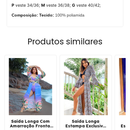
P
veste 34/36;
M
veste 36/38;
G
veste 40/42;
Composição: Tecido:
100% poliamida
Produtos similares
Saída Longa Com
Saída Longa
S
Amarração Frontal
Estampa Exclusiva
Est