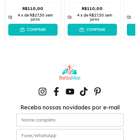
Flor do Caribe | Azul
Com Amarração e
Com
Manga Flare Cloe |
Mang
R$110,00
R$110,00
Preto
4
x de
R$27,50
sem
4
x de
R$27,50
sem
4
juros
juros
COMPRAR
COMPRAR
Receba nossas novidades por e-mail