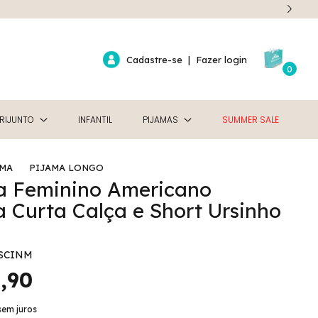
Cadastre-se
|
Fazer login
0
RIJUNTO
INFANTIL
PIJAMAS
SUMMER SALE
AMA
PIJAMA LONGO
a Feminino Americano
 Curta Calça e Short Ursinho
SCINM
,90
sem juros