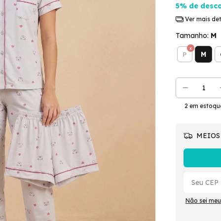
5% de desc
Ver mais de
Tamanho:
M
M
P
2
em estoqu
MEIOS
Não sei meu