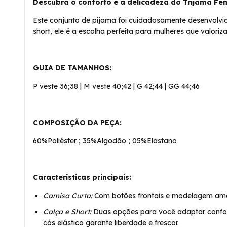
Descubra o conforto e a delicadeza do Trijama Fem
Este conjunto de pijama foi cuidadosamente desenvolvid
short, ele é a escolha perfeita para mulheres que valor
GUIA DE TAMANHOS:
P veste 36;38 | M veste 40;42 | G 42;44 | GG 44;46
COMPOSIÇÃO DA PEÇA:
60%Poliéster ; 35%Algodão ; 05%Elastano
Características principais:
Camisa Curta:
Com botões frontais e modelagem ameri
Calça e Short:
Duas opções para você adaptar conforme
cós elástico garante liberdade e frescor.