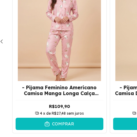
y
- Pijama Feminino Americano
- Pija
Camisa Manga Longa Calça
Camisa 
Cachorro | Rosa
R$109,90
4
x de
R$27,48
sem juros
COMPRAR